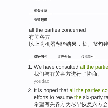
top
相关文章
有道翻译
all the parties concerned
有关各方
以上为机器翻译结果，长、整句
双语例句
原声例句
权威例句
We
have
consulted
all
the
parti
我们
与
有关各方
进行了
协商
。
youdao
It is
hoped that
all
the
parties
co
efforts to
resume
the
six-party
ta
希望
有关
各方为尽早
恢复
六
方会