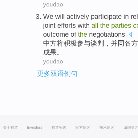
youdao
We
will
actively
participate in
re
joint
efforts
with
all
the
parties
c
outcome
of
the
negotiations.
中方
将
积极
参与
谈判
，
并
同
各方
成果
。
youdao
更多双语例句
关于有道
Investors
有道智选
官方博客
技术博客
诚聘英