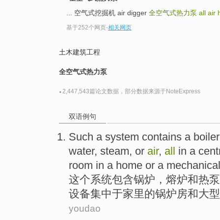
... 空气式挖掘机 air digger
全空气式热力泵
all ai
基于252个网页
-
相关网页
土木建筑工程
全空气式热力泵
·
2,447,543篇论文数据，部分数据来源于NoteExpress
双语例句
Such
a
system
contains a
boiler
water
,
steam
,
or
air
,
all
in a
cent
room
in
a
home or
a mechanical
这个
系统
包含
锅炉
，
熔炉
和
热泵
设备
集中
于
家里
的锅炉房和
大型
youdao