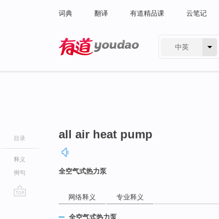
词典
翻译
有道精品课
云笔记
中英
有道 - 网易旗下搜索
all air heat pump
目录
释义
全空气式热力泵
例句
网络释义
专业释义
go
top
全空气式热力泵