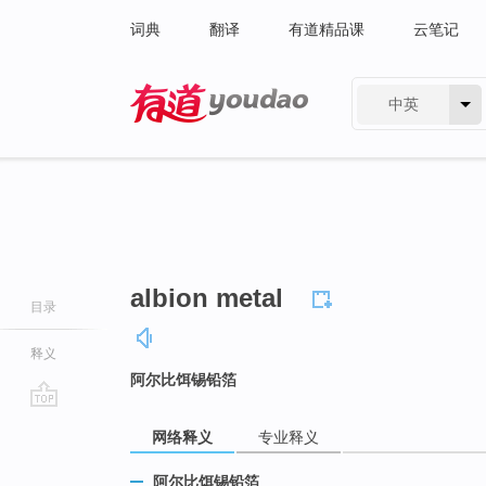
词典
翻译
有道精品课
云笔记
中英
有道 - 网易旗下搜索
albion metal
目录
释义
阿尔比饵锡铅箔
go
网络释义
专业释义
top
阿尔比饵锡铅箔