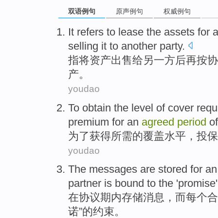
双语例句
原声例句
权威例句
It refers
to
lease
the
assets
for
selling
it
to
another
party
.
指
将
资产
出售
给
另一
方
后
再按协
产。
youdao
To
obtain
the
level
of
cover
requ
premium
for
an
agreed
period
o
为了
获得
所需
的
覆盖
水平
，
投保
youdao
The
messages
are
stored
for
a
partner
is
bound
to the '
promise
在
协议
期内
存储
消息
，
而
每个
合
诺
”的
约束
。