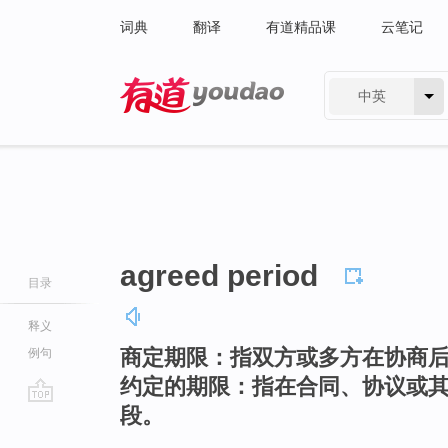
词典
翻译
有道精品课
云笔记
中英
有道 - 网易旗下搜索
agreed period
目录
释义
商定期限：指双方或多方在协商
例句
约定的期限：指在合同、协议或
段。
go
top