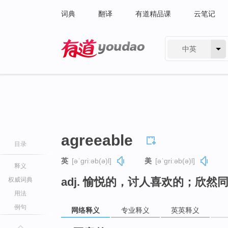
词典
翻译
有道精品课
云笔记
中英
有道 - 网易旗下搜索
agreeable
目录
英
[əˈɡriːəb(ə)l]
美
[əˈɡriːəb(ə)l]
释义
adj. 愉悦的，讨人喜欢的；欣
权威词典
用法
例句
网络释义
专业释义
英英释义