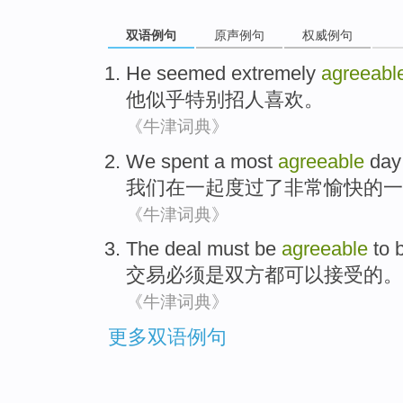
双语例句
原声例句
权威例句
He
seemed
extremely
agreeabl
他
似乎
特别
招人喜欢
。
《牛津词典》
We
spent
a
most
agreeable
day
我们
在一起
度过
了
非常
愉快的一
《牛津词典》
The
deal
must
be
agreeable
to
交易
必须
是
双方都
可以
接受
的。
《牛津词典》
更多双语例句