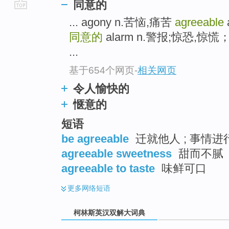
同意的
go
... agony n.苦恼,痛苦
agreeable
top
同意的
alarm n.警报;惊恐,惊慌
...
基于654个网页
-
相关网页
令人愉快的
惬意的
短语
be agreeable
迁就他人 ; 事情进行
agreeable sweetness
甜而不腻
agreeable to taste
味鲜可口
更多
网络短语
柯林斯英汉双解大词典