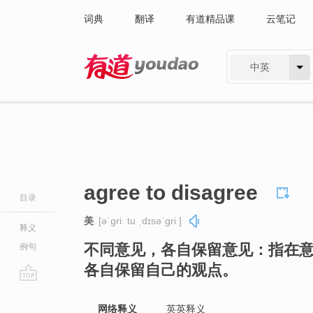
词典
翻译
有道精品课
云笔记
中英
有道 - 网易旗下搜索
agree to disagree
目录
美
[əˈɡriː tu ˌdɪsəˈɡriː]
释义
不同意见，各自保留意见：指在
例句
各自保留自己的观点。
go
top
网络释义
英英释义