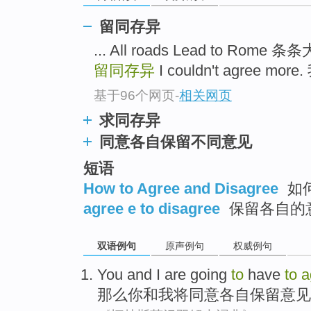
留同存异
... All roads Lead to Rom
留同存异
I couldn't agree mor
基于96个网页
-
相关网页
求同存异
同意各自保留不同意见
短语
How to Agree and Disagree
如
agree e to disagree
保留各自的
双语例句
原声例句
权威例句
You
and
I
are going
to
have
to
a
那么
你
和
我
将
同意
各自
保留
意见