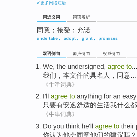
更多
网络短语
同近义词
词语辨析
同意；接受；允诺
undertake
,
adopt
,
grant
,
promises
双语例句
原声例句
权威例句
We
,
the undersigned
,
agree
to
..
我们
，
本
文件的具名人，同意…
《牛津词典》
I
'll
agree
to
anything
for
an easy
只要有
安逸
舒适的生活
我
什么
都
《牛津词典》
Do you
think
he
'll
agree
to
their
你
认为
他
会
同意
他们的
建议
吗？