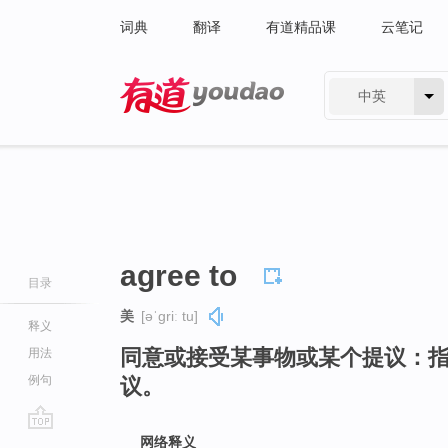
词典
翻译
有道精品课
云笔记
中英
有道 - 网易旗下搜索
agree to
目录
美
[əˈɡriː tu]
释义
同意或接受某事物或某个提议：
用法
例句
议。
go
网络释义