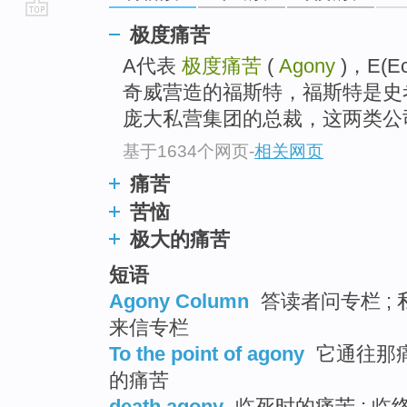
go
极度痛苦
top
A代表
极度痛苦
(
Agony
)，E(
奇威营造的福斯特，福斯特是史
庞大私营集团的总裁，这两类公司
基于1634个网页
-
相关网页
痛苦
苦恼
极大的痛苦
短语
Agony Column
答读者问专栏 ; 
来信专栏
To the point of agony
它通往那痛
的痛苦
death agony
临死时的痛苦 ; 临