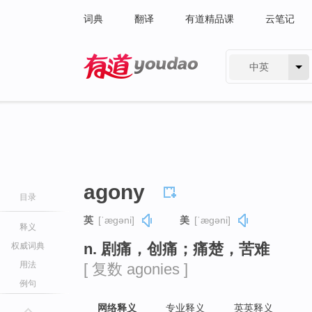
词典
翻译
有道精品课
云笔记
中英
有道 - 网易旗下搜索
agony
目录
英
[ˈæɡəni]
美
[ˈæɡəni]
释义
n. 剧痛，创痛；痛楚，苦难
权威词典
用法
[ 复数 agonies ]
例句
网络释义
专业释义
英英释义