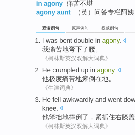
in agony
痛苦不堪
agony aunt
（英）问答专栏阿姨
双语例句
原声例句
权威例句
I
was
bent
double in
agony
.
我
痛苦
地弯下了
腰。
《柯林斯英汉双解大词典》
He
crumpled up
in
agony
.
他
极度
痛苦
地
瘫
倒
在
地。
《牛津词典》
He
fell
awkwardly
and
went
do
knee
.
他
笨拙
地
摔倒了
，
紧抓住
右
膝盖
《柯林斯英汉双解大词典》