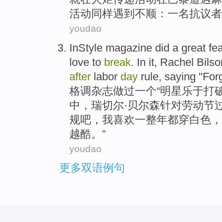
活动同样遇到不顺：
一
名
抗议者
youdao
InStyle
magazine
did
a
great fe
love to
break
. In it,
Rachel Bilso
after
labor
day
rule
,
saying
"
For
格调
杂志
做过
一个
“
明星
乐于
打
中，
瑞切尔
·贝尔森针对
劳动节
规吧，我喜欢一整年都穿白色，
越酷。”
youdao
更多双语例句