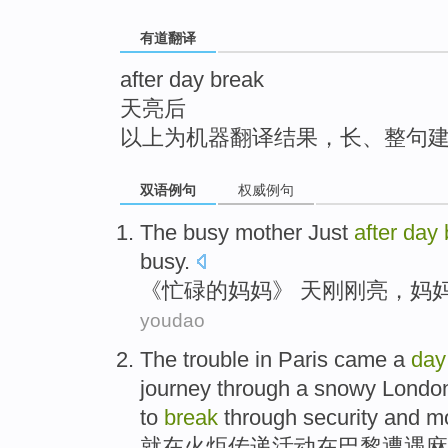
top
有道翻译
after day break
天亮后
以上为机器翻译结果，长、整句
双语例句
权威例句
The
busy
mother
Just
after
day
busy
.
《
忙碌
的
妈妈
》
天
刚刚
亮
，妈
youdao
The
trouble
in
Paris
came
a
da
journey through a snowy
Londo
to
break
through
security and m
就
在
火炬
传递活动在
巴黎
遭遇麻