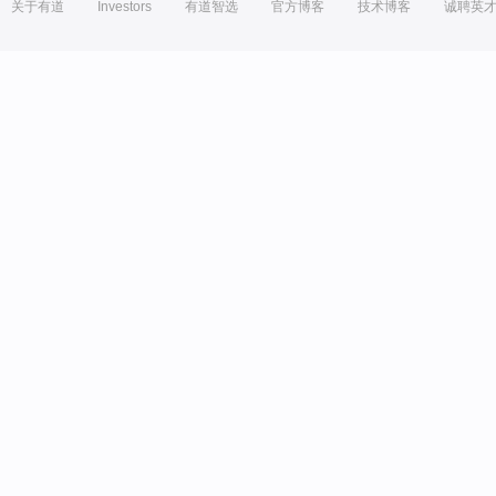
关于有道
Investors
有道智选
官方博客
技术博客
诚聘英