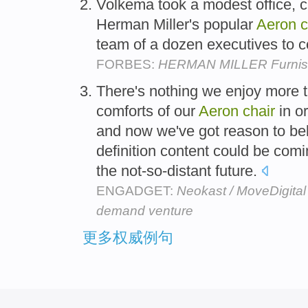
Volkema took a modest office, c
Herman Miller's popular
Aeron
c
team of a dozen executives to 
FORBES:
HERMAN MILLER Furnish
There's nothing we enjoy more t
comforts of our
Aeron
chair
in o
and now we've got reason to bel
definition content could be comi
the not-so-distant future.
ENGADGET:
Neokast / MoveDigital 
demand venture
更多权威例句