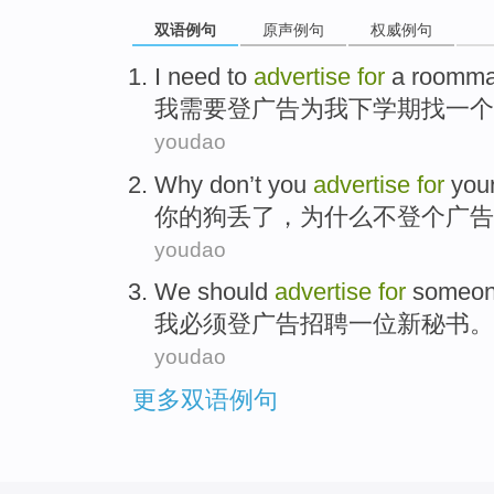
双语例句
原声例句
权威例句
I
need to
advertise
for
a
roomma
我
需要
登广告
为
我
下学期
找
一个
youdao
Why
don’t
you
advertise
for
your
你
的
狗
丢
了，
为什么
不
登个广告
youdao
We
should
advertise
for
someone
我
必须
登
广告
招聘一位新秘书。
youdao
更多双语例句