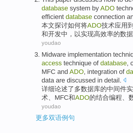
database
system
by
ADO
techn
efficient
database
connection
a
本文
探讨
如何
将
ADO
技术应用
和
开发
中，
以
实现
高效率
的数据
youdao
Midware
implementation
techni
access
technique
of
database
,
MFC
and
ADO
,
integration
of
da
data
are
discussed
in
detail
.
详细
论述
了
多
数据库
的
中间件
实
术、
MFC
和
ADO
的
结合
编程
、
youdao
更多双语例句