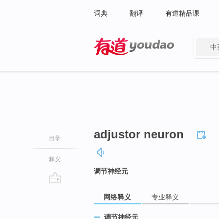
词典
翻译
有道精品课
中
有道 - 网易旗下搜索
adjustor neuron
目录
释义
调节神经元
go
网络释义
专业释义
top
调节神经元