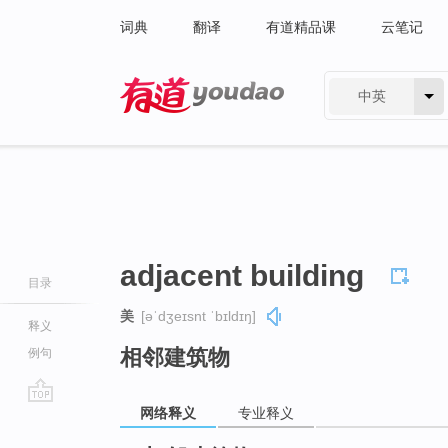
词典
翻译
有道精品课
云笔记
中英
有道 - 网易旗下搜索
adjacent building
目录
美
[əˈdʒeɪsnt ˈbɪldɪŋ]
释义
相邻建筑物
例句
网络释义
专业释义
go
top