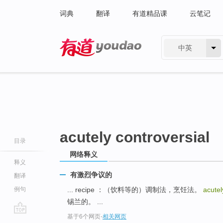
词典
翻译
有道精品课
云笔记
中英
有道 - 网易旗下搜索
acutely controversial
目录
网络释义
释义
有激烈争议的
翻译
例句
... recipe ：（饮料等的）调制法，烹饪法。
acutel
锡兰的。 ...
基于6个网页
-
相关网页
go