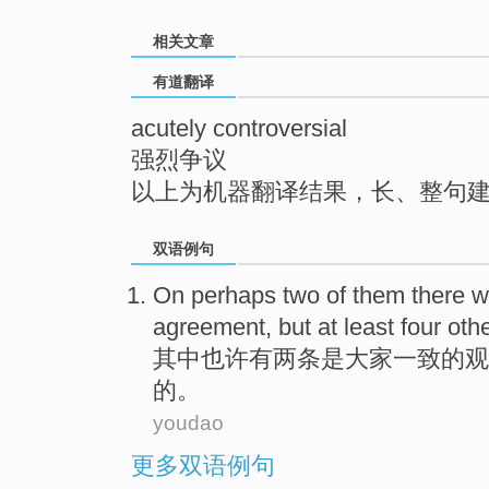
top
相关文章
有道翻译
acutely controversial
强烈争议
以上为机器翻译结果，长、整句
双语例句
On
perhaps
two
of them
there
w
agreement
, but
at least
four
othe
其中
也许
有
两条
是
大家
一致
的观
的。
youdao
更多双语例句