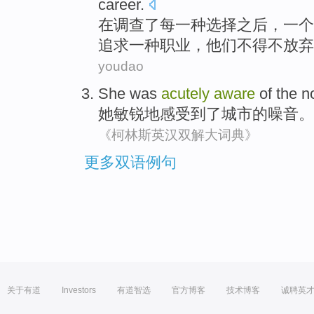
career
.
在
调查了
每
一
种
选择
之后，一个
追求
一
种
职业
，
他们
不得不
放弃
youdao
She
was
acutely
aware
of
the
n
她
敏锐
地感受到了城市
的
噪音
。
《柯林斯英汉双解大词典》
更多双语例句
关于有道
Investors
有道智选
官方博客
技术博客
诚聘英