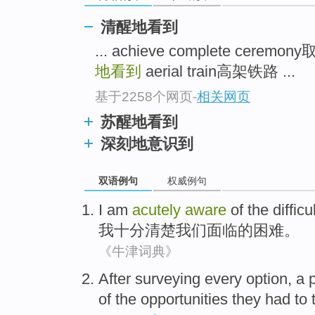
清醒地看到
... achieve complete cere
地看到
aerial train高架铁路 ...
基于2258个网页
-
相关网页
苏醒地看到
深刻地意识到
双语例句
权威例句
I am
acutely
aware
of the
difficu
我
十分
清楚
我们
面临
的
困难
。
《牛津词典》
After
surveying
every
option
,
a
of the
opportunities
they
had to