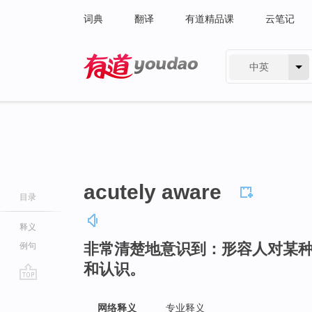
词典
翻译
有道精品课
云笔记
中英
有道 - 网易旗下搜索
acutely aware
目录
释义
非常清楚地意识到：形容人对某
例句
和认识。
go
top
网络释义
专业释义