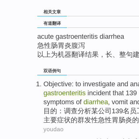
top
相关文章
有道翻译
acute gastroenteritis diarrhea
急性肠胃炎腹泻
以上为机器翻译结果，长、整句
双语例句
Objective
: to
investigate
and
an
gastroenteritis
incident that
139
symptoms
of
diarrhea
,
vomit
an
目的
：
调查
分析
某公司139
名员
主要
症状
的
群发
性
急性
胃肠炎
的
youdao