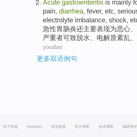
Acute
gastroenteritis
is
mainly
f
pain
,
diarrhea
,
fever
,
etc
,
seriou
electrolyte
imbalance
,
shock
,
et
急性
胃肠炎
还
主要表现
为
恶心
、
严重者
可
致
脱水
、
电解质
紊乱
、
youdao
更多双语例句
关于有道
Investors
有道智选
官方博客
技术博客
诚聘英