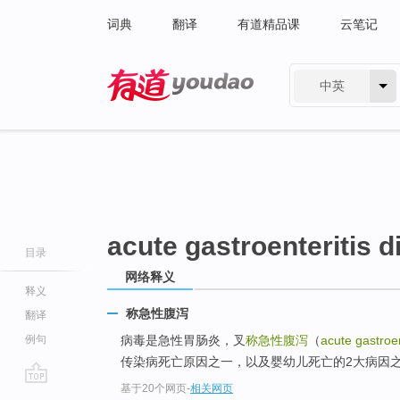
词典
翻译
有道精品课
云笔记
中英
有道 - 网易旗下搜索
acute gastroenteritis d
目录
网络释义
释义
称急性腹泻
翻译
例句
病毒是急性胃肠炎，叉
称急性腹泻
（
acute gastroen
传染病死亡原因之一，以及婴幼儿死亡的2大病因
基于20个网页
-
相关网页
go