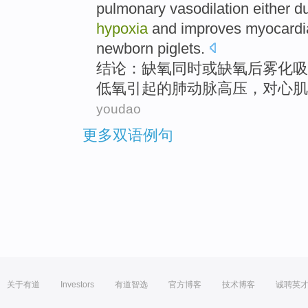
pulmonary
vasodilation either d
hypoxia
and improves
myocardi
newborn piglets.
结论
：
缺氧
同时
或
缺氧
后
雾化
吸
低
氧
引起
的
肺动脉高压
，对
心肌
youdao
更多双语例句
关于有道
Investors
有道智选
官方博客
技术博客
诚聘英