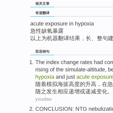
相关文章
top
有道翻译
acute exposure in hypoxia
急性缺氧暴露
以上为机器翻译结果，长、整句
双语例句
The
index
change
rates had
cor
rising
of
the simulate-altitude,
b
hypoxia
and just
acute
exposur
随着
模拟海拔高度
的
升高
，
在
急
随之发生
相应
递增或
递减
变化
。
youdao
CONCLUSION
:
NTG
nebulizati