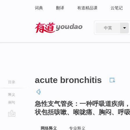
词典
翻译
有道精品课
云笔记
中英
有道 - 网易旗下搜索
acute bronchitis
目录
释义
急性支气管炎：一种呼吸道疾病
例句
状包括咳嗽、喉咙痛、胸闷、呼
go
top
网络释义
专业释义