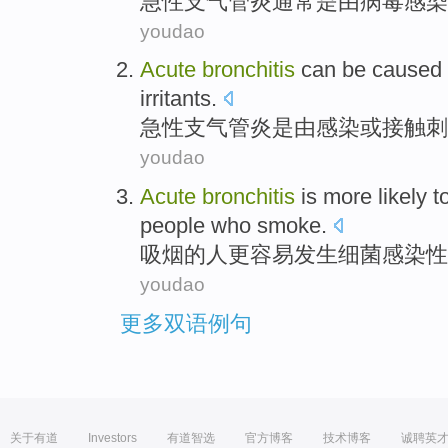
急性
支气管炎
通常
是
由
病毒
感染
youdao
Acute
bronchitis
can
be
caused
irritants
.
急性
支
气管炎
是
由
感染
或
接触
刺
youdao
Acute
bronchitis
is more
likely t
people who
smoke
.
吸烟
的
人
更
容易
发生
细菌
感染性
youdao
更多双语例句
关于有道
Investors
有道智选
官方博客
技术博客
诚聘英