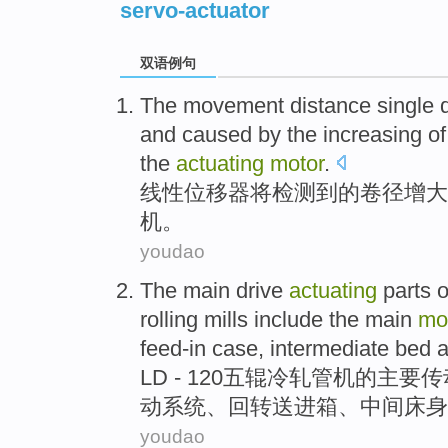
servo-actuator
双语例句
The
movement
distance
single
and caused by
the
increasing
of
the
actuating
motor
.
线性
位移
器将
检测
到
的
卷
径
增大
机。
youdao
The
main
drive
actuating
parts
o
rolling mills include the
main
mo
feed-in
case,
intermediate
bed
a
LD
-
120
五辊冷轧管机
的
主要
传
动
系统
、回
转送
进箱、
中间
床身
youdao