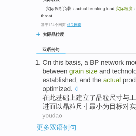
... 实际裂断负载：actual breaking load
实际粒度
throat ...
基于124个网页
-
相关网页
实际晶粒度
双语例句
On
this
basis
, a
BP
network
mo
between
grain
size
and
technolo
established
, and the
actual
prod
optimized
.
在
此
基础
上
建立了
晶粒
尺寸
与
工
进而以晶粒尺寸最小为目标对
实
youdao
更多双语例句