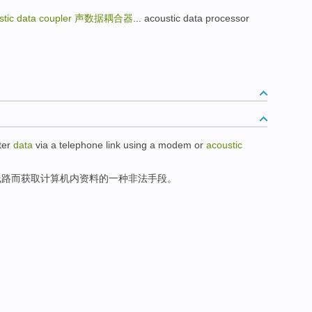
stic data coupler
声数据耦合器
... acoustic data processor
er
data
via
a
telephone
link
using
a modem
or
acoustic
线路而
获取
计算机
内
资料
的
一种
非法
手段
。