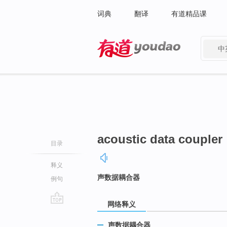
词典
翻译
有道精品课
中
有道 - 网易旗下搜索
acoustic data coupler
目录
释义
声数据耦合器
例句
网络释义
go
top
声数据耦合器