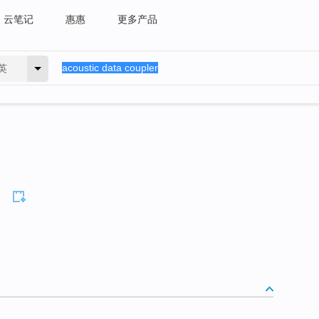
云笔记
惠惠
更多产品
英