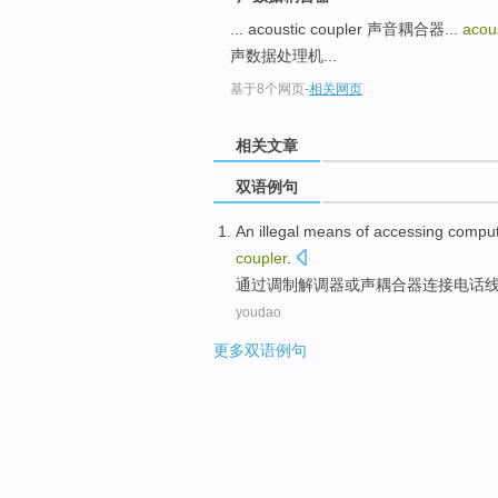
... acoustic coupler 声音耦合器...
acou
声数据处理机...
基于8个网页
-
相关网页
相关文章
双语例句
An illegal
means
of
accessing
comput
coupler
.
通过
调制
解调器
或
声
耦合器
连接
电话
youdao
更多双语例句