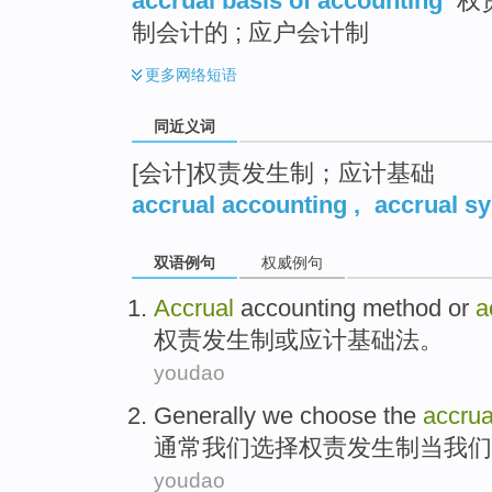
accrual basis of accounting
权责
制会计的 ; 应户会计制
更多
网络短语
同近义词
[会计]权责发生制；应计基础
accrual accounting
,
accrual s
双语例句
权威例句
Accrual
accounting
method
or
a
权责
发生制
或
应计
基础
法
。
youdao
Generally
we
choose
the
accru
通常
我们
选择
权责
发生制
当
我们
youdao