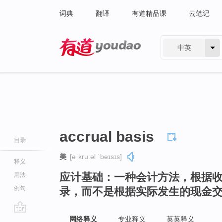
词典
翻译
有道精品课
云笔记
中英
有道 - 网易旗下搜索
accrual basis
目录
美
[əˈkruːəl ˈbeɪsɪs]
释义
应计基础：一种会计方法，根据
用法
例句
录，而不是根据实际发生的现金
go
网络释义
专业释义
英英释义