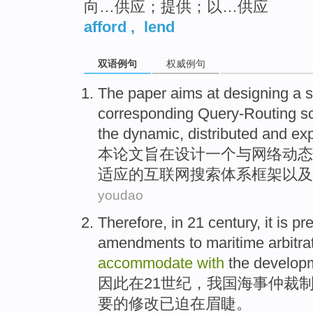
向…供应；提供；以…供应
afford
,
lend
双语例句
权威例句
The
paper
aims at
designing
a
s
corresponding
Query-Routing 
the
dynamic
,
distributed
and
ex
本
论文
旨在
设计
一个
与
网络
动态
适应
的互联网
搜索
体系
框架
以及
youdao
Therefore
,
in
21
century
, it is
pr
amendments
to
maritime
arbitra
accommodate
with
the
develop
因此
在
21
世纪
，
我国海事
仲裁
要的修改
已迫在眉睫
。