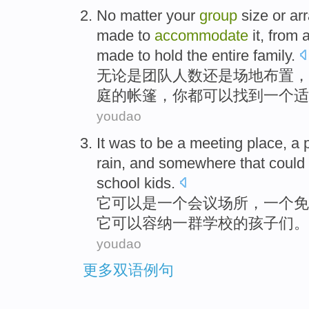
No matter
your
group
size
or
ar
made
to
accommodate
it,
from
a
made to hold
the entire
family
.
无论是
团队
人数
还是
场地布置
，
庭
的帐篷，
你
都可以
找到
一个
适
youdao
It
was
to
be
a
meeting
place
, a 
rain
,
and somewhere
that
could
school
kids
.
它
可以
是
一
个
会议
场所
，一个免
它
可以
容纳
一
群
学校的孩子们。
youdao
更多双语例句