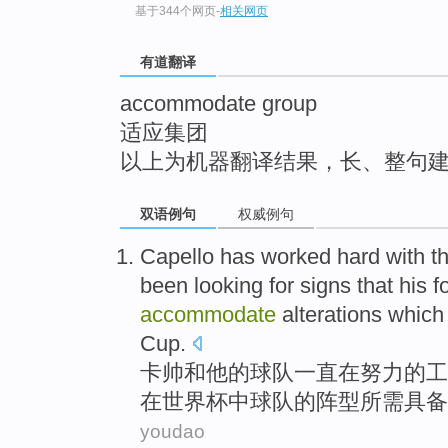
基于344个网页
-
相关网页
top
有道翻译
accommodate group
适应集团
以上为机器翻译结果，长、整句
双语例句
权威例句
Capello
has
worked hard
with
t
been
looking for
signs that
his
f
accommodate
alterations
which
Cup
.
卡
帅
和
他
的
球队
一直
在
努力
的工
在世界杯
中
球队的
阵型
所需
具备
youdao