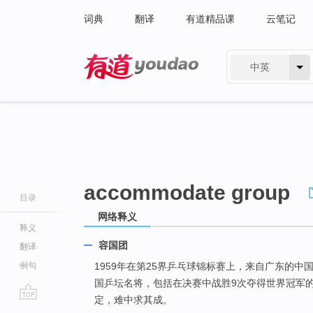
词典
翻译
有道精品课
云笔记
中英
有道 - 网易旗下搜索
accommodate group
目录
网络释义
释义
容国团
翻译
例句
1959年在第25界乒乓球锦标赛上，来自广东的中
国乒坛名将，包括在决赛中战胜9次夺得世界冠军
定，难中求其成。
go