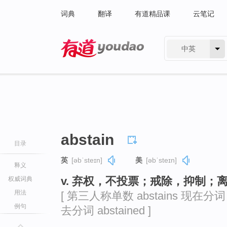
词典
翻译
有道精品课
云笔记
中英
有道 - 网易旗下搜索
abstain
目录
英
[əbˈsteɪn]
美
[əbˈsteɪn]
释义
v. 弃权，不投票；戒除，抑制；
权威词典
用法
[ 第三人称单数 abstains 现在分词 ab
例句
去分词 abstained ]