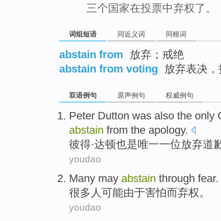
三个国家在投票中弃权了。
词组短语
同近义词
同根词
abstain from
放弃；戒绝
abstain from voting
放弃表决，
双语例句
原声例句
权威例句
Peter
Dutton
was also
the only
O
abstain
from
the
apology
.
彼得
·达
顿
也是
唯一
一位
放弃
道
youdao
Many
may
abstain
through
fear
.
很多人
可能
由于害怕
而弃权
。
youdao