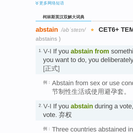
更多
网络短语
柯林斯英汉双解大词典
abstain
CET6+ TE
/əbˈsteɪn/
abstains )
V-I
If you
abstain
from
somethi
1.
you want to do, you deliberat
[正式]
Abstain from sex or use co
例：
节制性生活或使用避孕套。
V-I
If you
abstain
during a vote
2.
vote. 弃权
Three countries abstained in
例：