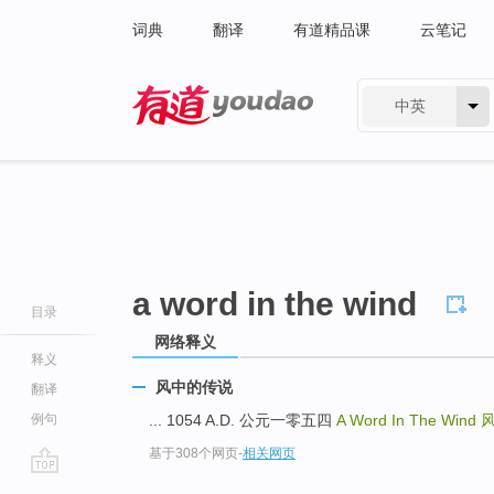
词典
翻译
有道精品课
云笔记
中英
有道 - 网易旗下搜索
a word in the wind
目录
网络释义
释义
风中的传说
翻译
例句
... 1054 A.D. 公元一零五四
A Word In The Wind
基于308个网页
-
相关网页
go