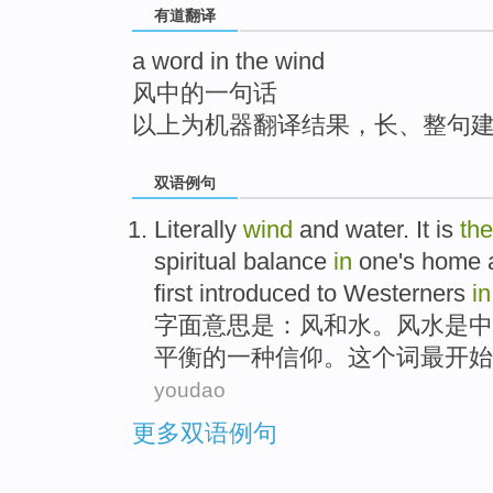
有道翻译
top
a word in the wind
风中的一句话
以上为机器翻译结果，长、整句
双语例句
Literally
wind
and
water
. It
is
the
spiritual
balance
in
one
's home
first
introduced to Westerners
in
字面意思是：
风
和
水
。风水
是
中
平衡
的
一种
信仰
。
这个
词
最开始
youdao
更多双语例句