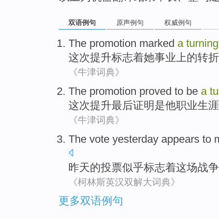
双语例句
原声例句
权威例句
The promotion
marked
a
turnin
这次
提升
标志
着她事业上的
转折
《牛津词典》
The promotion
proved to
be
a
t
这次
提升最后
证明
是
他
职业生涯
《牛津词典》
The
vote
yesterday
appears to
昨天
的
投票
似乎
标志着
这场
战争
《柯林斯英汉双解大词典》
更多双语例句