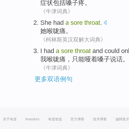
症状
包括
嗓子
疼。
《牛津词典》
She
had
a
sore
throat
.
她
喉咙
痛。
《柯林斯英汉双解大词典》
I
had
a
sore
throat
and
could on
我
喉咙
痛，
只能
哑着嗓子说话
。
《牛津词典》
更多双语例句
关于有道
Investors
有道智选
官方博客
技术博客
诚聘英