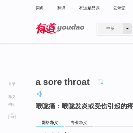
词典
翻译
有道精品课
云笔记
中英
有道 - 网易旗下搜索
a sore throat
目录
释义
喉咙痛：喉咙发炎或受伤引起的
例句
网络释义
专业释义
go
top