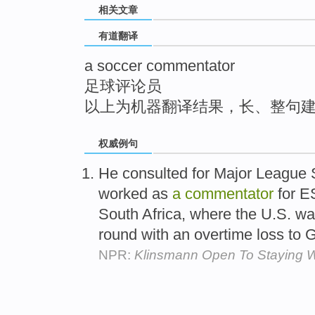
相关文章
top
有道翻译
a soccer commentator
足球评论员
以上为机器翻译结果，长、整句
权威例句
He consulted for Major League 
worked as
a
commentator
for E
South Africa, where the U.S. w
round with an overtime loss to
NPR:
Klinsmann Open To Staying W