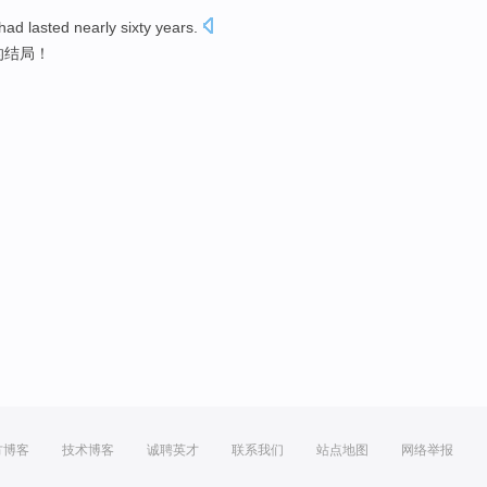
t had
lasted
nearly sixty
years
.
的
结局
！
方博客
技术博客
诚聘英才
联系我们
站点地图
网络举报