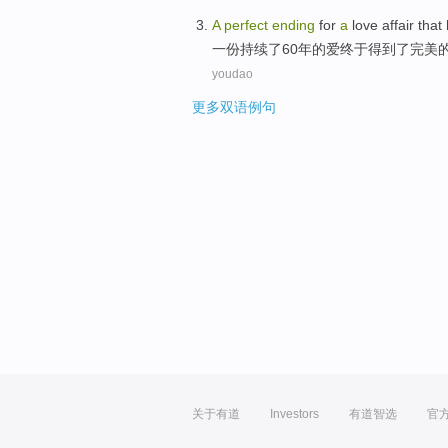
A
perfect
ending
for
a
love
affair tha
一份
持续
了
60
年
的
爱
终于得到了
完美
youdao
更多双语例句
关于有道
Investors
有道智选
官