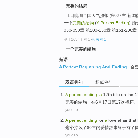
完美的结局
...1日晚间全国天气预报 第027章 新闺
一个
完美的结局
(
A Perfect Ending
) 
050-099章 第100-150章 第151-200章 
基于1034个网页
-
相关网页
一个完美的结局
短语
A Perfect Beginning And Ending
全
双语例句
权威例句
A
perfect
ending
:
a
17th
title
on
the 1
完美
的
结局
：
在
6月
17日第17次捧杯
。
youdao
A
perfect
ending
for
a
love
affair
that
这个
持续了
60
年
的
爱情
故事终于
有
了
youdao