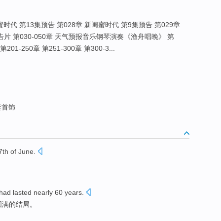
蜜时代 第13集预告 第028章 新闺蜜时代 第9集预告 第029章
预告片 第030-050章 天气预报音乐钢琴演奏《渔舟唱晚》 第
第201-250章 第251-300章 第300-3...
套首饰
7th
of
June
.
 had
lasted
nearly
60
years
.
圆满的
结局
。