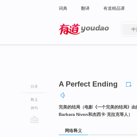
词典
翻译
有道精品课
中
有道 - 网易旗下搜索
A Perfect Ending
目录
释义
完美的结局（电影《一个完美的结局》由妮
例句
Barbara Niven和杰西卡·克拉克等人）
go
网络释义
top