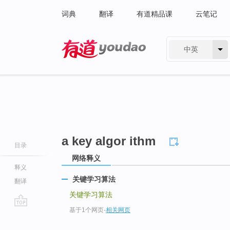
词典
翻译
有道精品课
云笔记
中英
有道 - 网易旗下搜索
a key algor ithm
目录
网络释义
释义
关键学习算法
翻译
关键学习算法
基于1个网页
-
相关网页
go
top