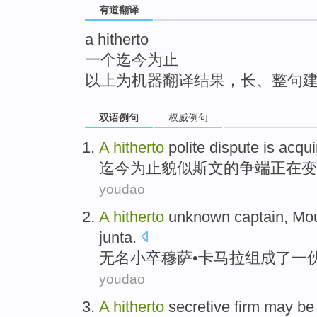
有道翻译
top
a hitherto
一个迄今为止
以上为机器翻译结果，长、整句
双语例句
权威例句
A
hitherto
polite
dispute
is acqui
迄今为止貌似
斯文
的
争端
正在
变
youdao
A
hitherto
unknown
captain,
Mo
junta
.
无名
小卒穆萨
•
卡马拉
组成了
一
youdao
A
hitherto
secretive
firm
may
b