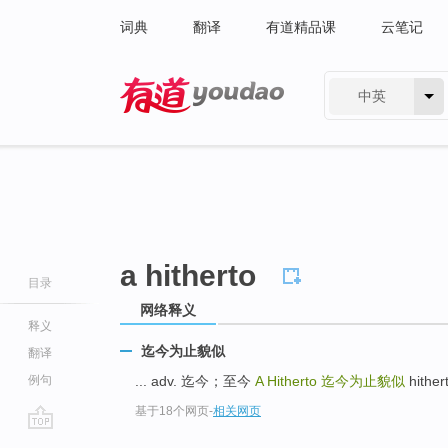
词典
翻译
有道精品课
云笔记
中英
有道 - 网易旗下搜索
a hitherto
目录
网络释义
释义
迄今为止貌似
翻译
例句
... adv. 迄今；至今
A Hitherto
迄今为止貌似
hithe
基于18个网页
-
相关网页
go