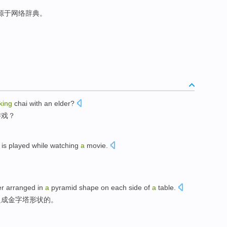
来源于网络辞典。
king
chai
with
an elder
?
游戏
？
e
is
played
while
watching
a
movie
.
。
er arranged
in
a
pyramid
shape
on
each
side
of
a
table
.
边
成
金字塔
形状
的。