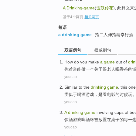
A Drinking-game
(
击鼓传花
), 此释义
基于4个网页
-
相关网页
短语
a drinking game
指二人伸指猜拳行酒
双语例句
权威例句
How do
you
make
a
game
out
of
drin
你
难道
能做
一个
关于跟老人
喝
香
茶
的
youdao
Similar
to the
drinking
game
, this on
类似于
喝酒
游戏
，
是
看
电影
的
时候
玩
youdao
A
drinking
game
involving cups of be
饮酒
游戏
啤酒杯
被放置
在
桌子的
每
一
youdao