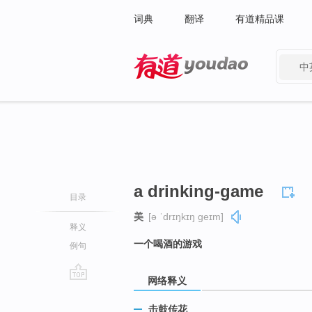
词典
翻译
有道精品课
中
有道 - 网易旗下搜索
a drinking-game
目录
美
[ə ˈdrɪŋkɪŋ ɡeɪm]
释义
一个喝酒的游戏
例句
网络释义
go
top
击鼓传花