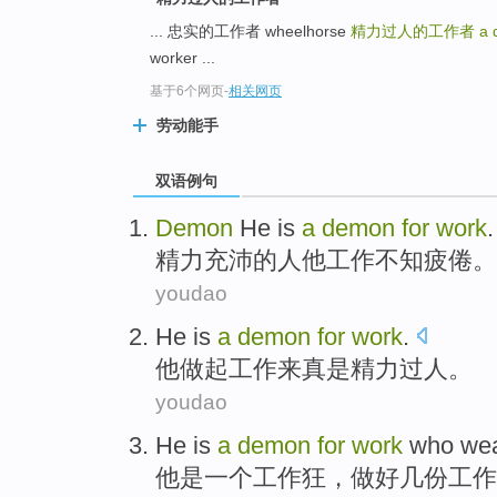
... 忠实的工作者 wheelhorse
精力过人的工作者
a 
worker ...
基于6个网页
-
相关网页
劳动能手
双语例句
Demon
He
is
a
demon
for
work
.
精力
充沛
的人
他
工作
不知疲倦。
youdao
He
is
a
demon
for
work
.
他
做起工作来
真是
精力过人。
youdao
He
is
a
demon
for
work
who wear
他
是
一个
工作狂
，做好几份
工作