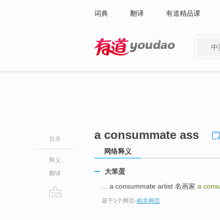
词典
翻译
有道精品课
中
有道 - 网易旗下搜索
a consummate ass
目录
网络释义
释义
大笨蛋
翻译
... a consummate artist 名画家
a con
基于1个网页
-
相关网页
go
top