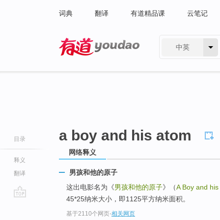
词典
翻译
有道精品课
云笔记
中英
有道 - 网易旗下搜索
a boy and his atom
目录
网络释义
释义
男孩和他的原子
翻译
这出电影名为《
男孩和他的原子
》（
A Boy and his
45*25纳米大小，即1125平方纳米面积。
go
基于2110个网页
-
相关网页
top