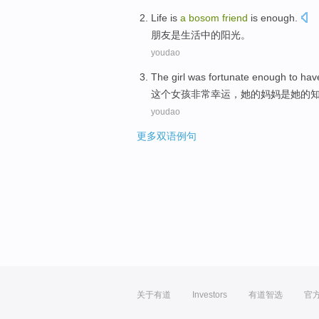
Life
is
a
bosom
friend
is
enough.
朋友
是
生活
中的阳光
。
youdao
The
girl
was fortunate
enough to ha
这个
女孩
非常
幸运，
她
的
妈妈
是
她的
youdao
更多双语例句
关于有道
Investors
有道智选
官