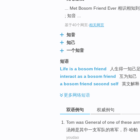
... Met Bosom Friend Ever 相识相
; 知音 ...
基于40个网页
-
相关网页
知音
知己
一个知音
短语
Life is a bosom friend
人生得一知己
interact as a bosom friend
互为知己
a bosom friend second self
英文解释
更多
网络短语
双语例句
权威例句
Tom
was
General
of one
of
these ar
汤姆
是
其中
一支军队
的
将军
，
乔
·
哈
帕
youdao