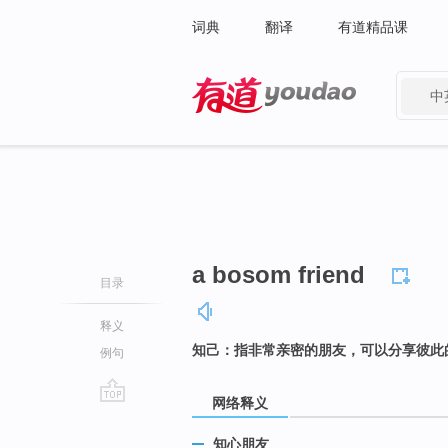
词典
翻译
有道精品课
中
有道 - 网易旗下搜索
a bosom friend
目录
释义
知己：指非常亲密的朋友，可以分享彼此
例句
网络释义
go
top
知心朋友