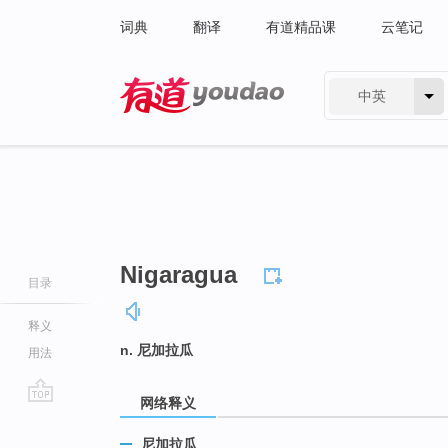
词典
翻译
有道精品课
云笔记
中英
有道 - 网易旗下搜索
Nigaragua
目录
释义
n. 尼加拉瓜
用法
网络释义
go
top
尼加拉瓜