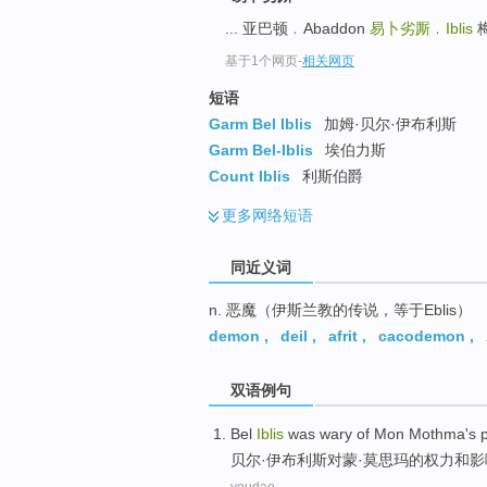
top
... 亚巴顿﹒Abaddon
易卜劣厮
﹒
Iblis
梅
基于1个网页
-
相关网页
短语
Garm Bel Iblis
加姆·贝尔·伊布利斯
Garm Bel-Iblis
埃伯力斯
Count Iblis
利斯伯爵
更多
网络短语
同近义词
n. 恶魔（伊斯兰教的传说，等于Eblis）
demon
,
deil
,
afrit
,
cacodemon
,
双语例句
Bel
Iblis
was
wary
of Mon
Mothma
's
贝尔
·伊布利斯对蒙·
莫思玛
的
权力
和
影