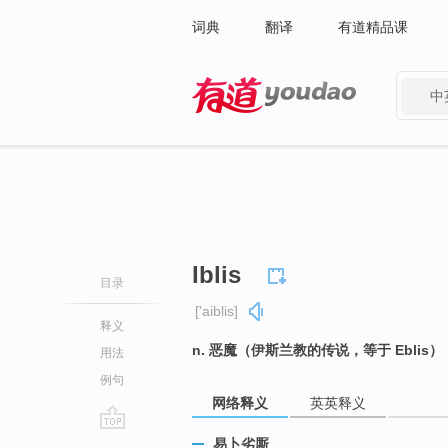
词典
翻译
有道精品课
中
有道 - 网易旗下搜索
Iblis
目录
['aiblis]
释义
n. 恶魔（伊斯兰教的传说，等于 Eblis）
用法
例句
网络释义
英英释义
go
易卜劣厮