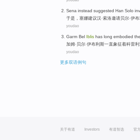
youdao
Sena instead
suggested
Han
Solo
inv
于是
，塞娜
建议
汉
·
索洛
邀请
贝尔
·伊
youdao
Garm
Bel
Iblis
has
long
embodied th
加姆·
贝尔
·伊布利斯
一直
象征着科
雷利
youdao
更多双语例句
关于有道
Investors
有道智选
官