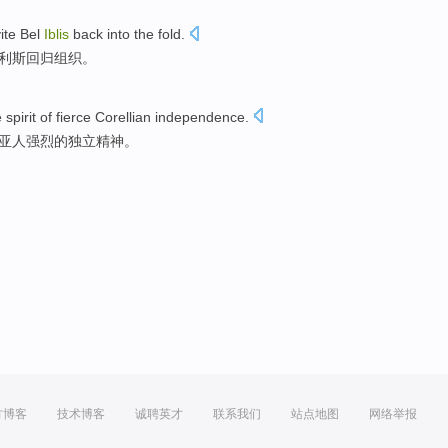
ite
Bel
Iblis
back into
the fold
.
布利斯
回归
组织
。
e
spirit
of
fierce
Corellian
independence
.
亚
人强烈
的
独立
精神
。
方博客
技术博客
诚聘英才
联系我们
站点地图
网络举报