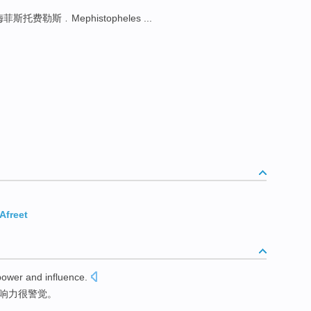
菲斯托费勒斯﹒Mephistopheles ...
Afreet
power
and
influence
.
响力
很
警觉
。