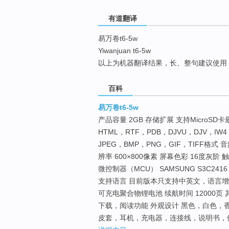
top
有道翻译
易万卷t6-5w
Yiwanjuan t6-5w
以上为机器翻译结果，长、整句建议使用
百科
易万卷t6-5w
产品容量 2GB 存储扩展 支持MicroSD
HTML，RTF，PDB，DJVU，DJV，IW
JPEG，BMP，PNG，GIF，TIFF格式
辨率 600×800像素 屏幕色彩 16度灰阶 
微控制器（MCU） SAMSUNG S3C2416 
支持语言 目前版本只支持中英文，语言增加后
可充电聚合物锂电池 续航时间 12000
下载，阅读功能 外观设计 黑色，白色，香槟金 
皮套，耳机，充电器，连接线，说明书，