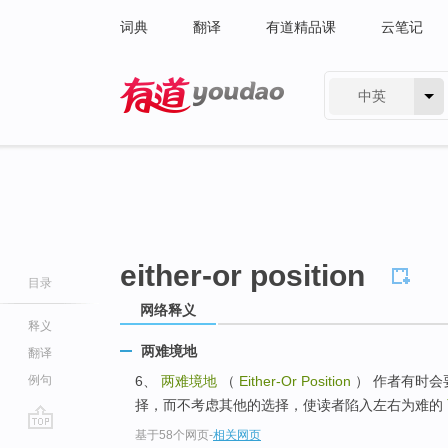
词典
翻译
有道精品课
云笔记
中英
有道 - 网易旗下搜索
either-or position
目录
网络释义
释义
两难境地
翻译
例句
6、
两难境地
（
Either-Or Position
） 作者有时会
择，而不考虑其他的选择，使读者陷入左右为难的
基于58个网页
-
相关网页
go