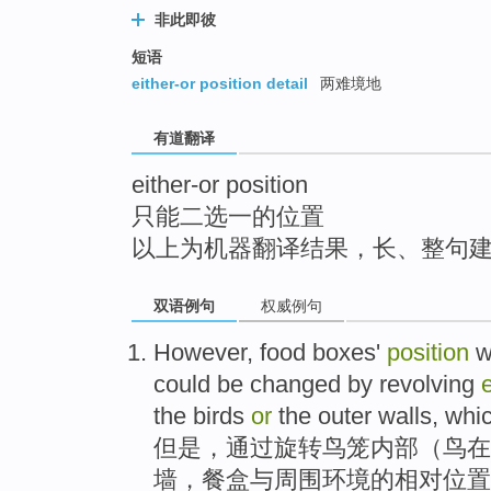
top
非此即彼
短语
either-or position detail
两难境地
有道翻译
either-or position
只能二选一的位置
以上为机器翻译结果，长、整句
双语例句
权威例句
However
, food
boxes
'
position
w
could
be
changed
by
revolving
e
the
birds
or
the
outer walls, whi
但是
，
通过
旋转
鸟笼
内部
（
鸟
在
墙
，
餐盒
与
周围
环境的
相对
位置