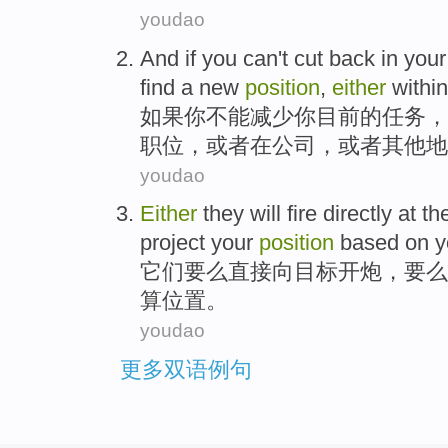
youdao
And if
you
can't
cut back
in
your
find
a
new
position
,
either
within
如果
你
不能
减少
你
目前
的
任务
，
职位
，
或者
在
公司
，
或者
其他地
youdao
Either
they
will fire
directly
at th
project your
position
based on
y
它们
要么
直接
向
目标开炮
，
要么
算
位置
。
youdao
更多双语例句