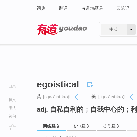
词典
翻译
有道精品课
云笔记
中英
有道 - 网易旗下搜索
egoistical
目录
英
[iːɡəʊˈɪstɪk(ə)l]
美
[ˌiɡoʊˈɪstɪk(ə)l]
释义
adj. 自私自利的；自我中心的；
用法
例句
网络释义
专业释义
英英释义
go