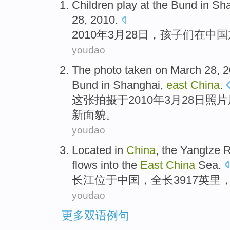
Children
play
at
the
Bund
in
Sha
28
, 2010.
2010年
3月
28日，
孩子们
在
中国
youdao
The
photo
taken
on
March
28
, 
Bund
in
Shanghai
,
east
China
.
这
张
拍摄
于
2010年
3月
28
日
照片
新
面貌
。
youdao
L
ocated in
China
, the Yangtze R
flows into the
East
China
Sea.
长
江位于中国，全长3917英里
youdao
更多双语例句