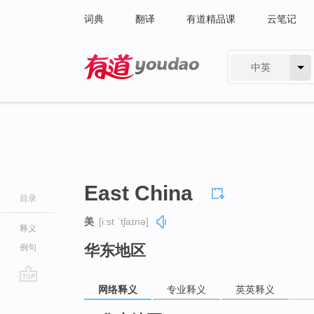
词典
翻译
有道精品课
云笔记
中英
有道 - 网易旗下搜索
East China
目录
美
[iːst ˈtʃaɪnə]
释义
华东地区
例句
网络释义
专业释义
英英释义
go
top