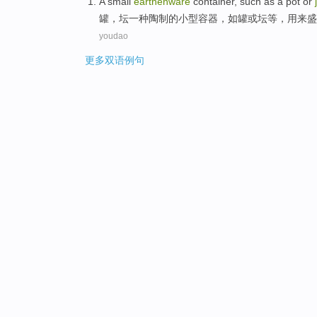
A
small
earthenware
container
,
such as
a
pot
or
top
罐
，坛
一种
陶制的
小型
容器
，
如
罐
或
坛等，用来盛
youdao
更多双语例句