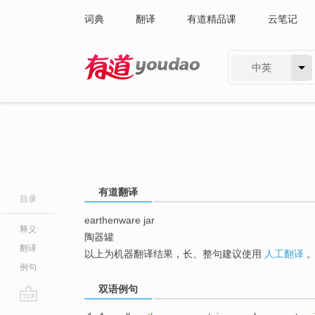
词典
翻译
有道精品课
云笔记
中英
有道 - 网易旗下搜索
有道翻译
目录
earthenware jar
释义
陶器罐
翻译
以上为机器翻译结果，长、整句建议使用
人工翻译
例句
双语例句
go