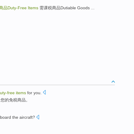
品Duty-Free Items
需课税商品Dutiable Goods ...
uty-free
items
for
you.
合
您的
免税
商品
。
board the aircraft
?