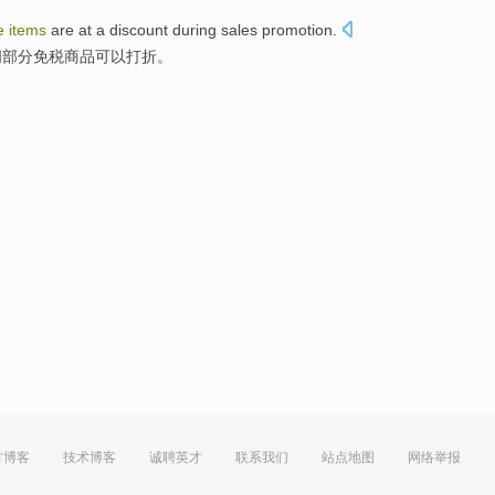
e
items
are at a discount
during
sales promotion
.
间
部分
免税
商品
可以
打折
。
方博客
技术博客
诚聘英才
联系我们
站点地图
网络举报