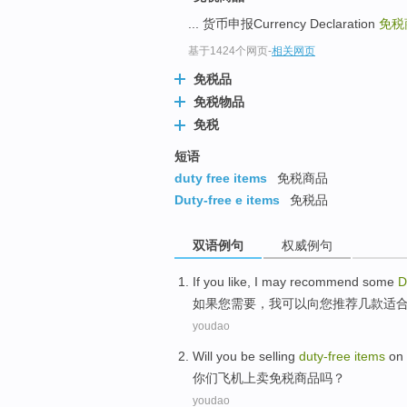
... 货币申报Currency Declaration
免税商
基于1424个网页
-
相关网页
免税品
免税物品
免税
短语
duty free items
免税商品
Duty-free e items
免税品
双语例句
权威例句
If
you
like
,
I
may
recommend
some
D
如果
您
需要
，
我
可以
向您
推荐
几
款
适
youdao
Will you
be
selling
duty-free
items
on
你们
飞机
上
卖
免税
商品
吗？
youdao