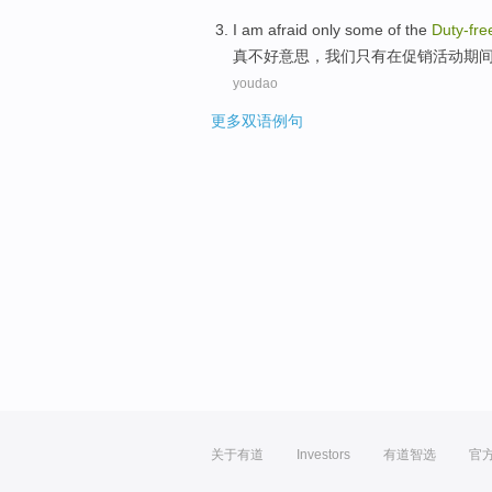
I am
afraid
only
some
of the
Duty-fre
真
不好
意思
，我们
只有
在促销活动
期
youdao
更多双语例句
关于有道
Investors
有道智选
官