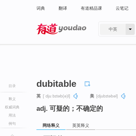
词典
翻译
有道精品课
云笔记
中英
有道 - 网易旗下搜索
dubitable
目录
英
[ˈdjuːbɪtəb(ə)l]
美
[djubɪtəbəl]
释义
adj. 可疑的；不确定的
权威词典
用法
例句
网络释义
英英释义