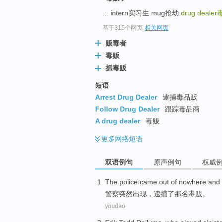
... intern实习生 mug抢劫
drug dealer
基于315个网页
-
相关网页
贩毒者
毒贩
抓毒贩
短语
Arrest Drug Dealer
逮捕毒品贩
Follow Drug Dealer
跟踪毒品商
A drug dealer
毒贩
更多
网络短语
双语例句
原声例句
权威
The police
came
out of nowhere and
警察
突然
出现，
逮捕
了
那
名毒贩。
youdao