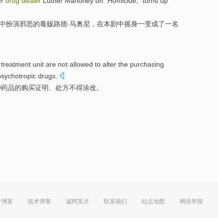
er
drug
dealer
Luther
Mahoney
on
"Homicide,"
turns
up
中扮演
邪恶
的
毒贩
路德·马奥尼，在本剧中
摇身一变
成了
一名
 treatment
unit are not
allowed
to
alter
the
purchasing
psychotropic
drugs.
神药品的
购买
证明
、
处方
不得
涂改
。
方博客
技术博客
诚聘英才
联系我们
站点地图
网络举报