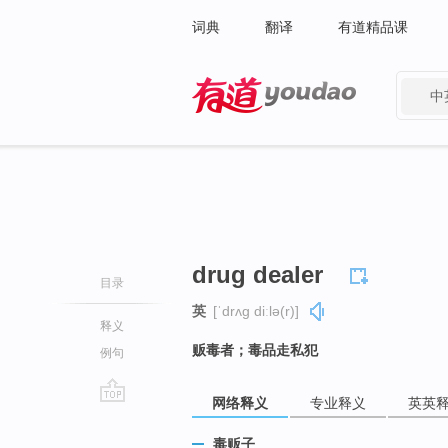
词典
翻译
有道精品课
中
有道 - 网易旗下搜索
drug dealer
目录
英
[ˈdrʌɡ diːlə(r)]
释义
贩毒者；毒品走私犯
例句
网络释义
专业释义
英英
go
top
毒贩子