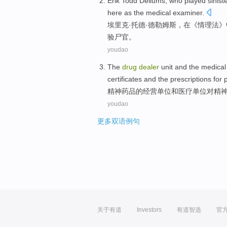
Erik
Todd Dellums
, who
played
sinist
here as the medical
examiner
.
埃里克·
托德
·德勒姆斯，
在
《情理法》
验尸
官。
youdao
The
drug
dealer
unit
and
the
medical
certificates
and
the prescriptions
for
精神
药品
的
经营
单位
和
医疗
单位对精
youdao
更多双语例句
关于有道
Investors
有道智选
官