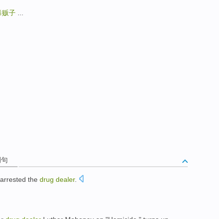
毒贩子
...
例句
arrested
the
drug
dealer
.