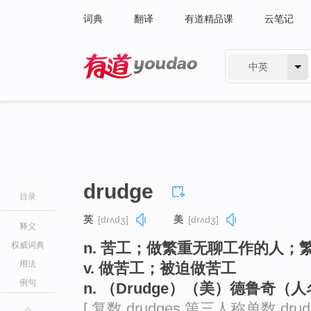
词典
翻译
有道精品课
云笔记
中英
有道 - 网易旗下搜索
drudge
目录
英
[drʌdʒ]
美
[drʌdʒ]
释义
n. 苦工；做繁重无聊工作的人；
权威词典
用法
v. 做苦工；被迫做苦工
例句
n. （Drudge）（美）德鲁奇（
[ 复数 drudges 第三人称单数 dru