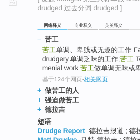
drudged 过去分词 drudged ]
go
top
网络释义
专业释义
英英释义
苦工
苦工
单调、卑贱或无趣的工作 Fatiguin
drudgery.单调乏味的工作;
苦工
T
menial work.
苦工
做单调无味或卑
基于124个网页
-
相关网页
做苦工的人
强迫做苦工
德拉吉
短语
Drudge Report
德拉吉报道 ; 德
Matt Drudge
马特·德拉吉 ; 德拉吉