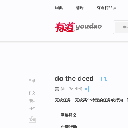
词典
翻译
有道精品课
中
有道 - 网易旗下搜索
do the deed
目录
美
[duː ðə diːd]
释义
完成任务：完成某个特定的任务或行为，
用法
例句
网络释义
go
付诸行动