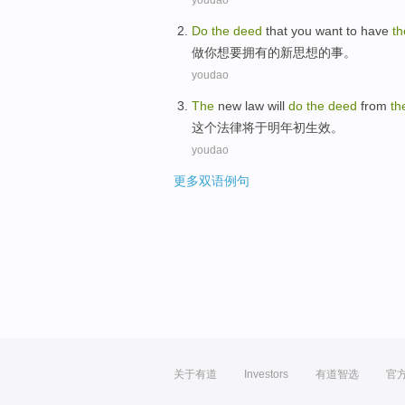
youdao
Do
the
deed
that
you
want
to
have
th
做
你
想
要
拥有
的
新
思想
的事。
youdao
The
new
law
will
do
the
deed
from
th
这个
法律
将
于明
年初生效
。
youdao
更多双语例句
关于有道
Investors
有道智选
官